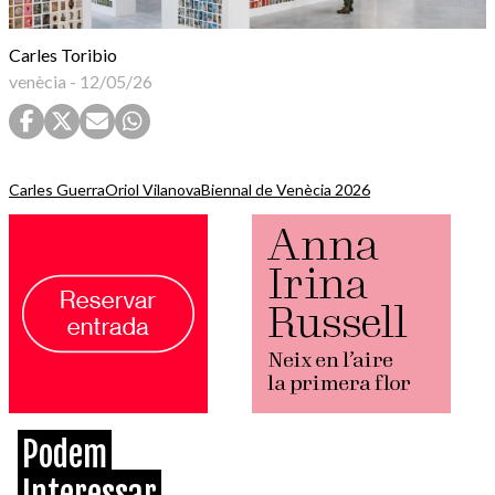
Carles Toribio
venècia
-
12/05/26
Carles Guerra
Oriol Vilanova
Biennal de Venècia 2026
Podem
Interessar