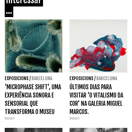
...
EXPOSICIONS
/
BARCELONA
EXPOSICIONS
/
BARCELONA
'MICROPHASE SHIFT', UMA
ÚLTIMOS DIAS PARA
EXPERIÊNCIA SONORA E
VISITAR 'O VITALISMO DA
SENSORIAL QUE
COR' NA GALERIA MIGUEL
TRANSFORMA O MUSEU
MARCOS.
bonart
bonart
TÀPIES.