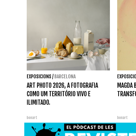
EXPOSICIONS
/
BARCELONA
EXPOSICI
ART PHOTO 2026, A FOTOGRAFIA
MAGDA B
COMO UM TERRITÓRIO VIVO E
TRANSFO
ILIMITADO.
bonart
bonart