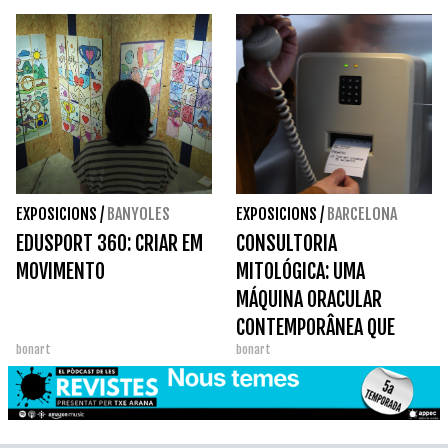
EXPOSICIONS
/
BANYOLES
EXPOSICIONS
/
BARCELONA
EDUSPORT 360: CRIAR EM
CONSULTORIA
MOVIMENTO
MITOLÓGICA: UMA
MÁQUINA ORACULAR
CONTEMPORÂNEA QUE
bonart
bonart
TRANSFORMA A PERGUNTA
EM UMA EXPERIÊNCIA
POÉTICA.