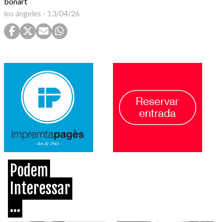
bonart
los ángeles
-
13/04/26
Podem
Interessar
...