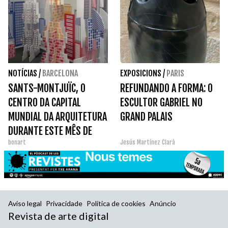
NOTÍCIAS
/
BARCELONA
EXPOSICIONS
/
PARIS
SANTS-MONTJUÏC, O
REFUNDANDO A FORMA: O
CENTRO DA CAPITAL
ESCULTOR GABRIEL NO
MUNDIAL DA ARQUITETURA
GRAND PALAIS
DURANTE ESTE MÊS DE
bonart
Jesús Martínez Clarà
ABRIL.
Aviso legal
Privacidade
Política de cookies
Anúncio
Revista de arte digital