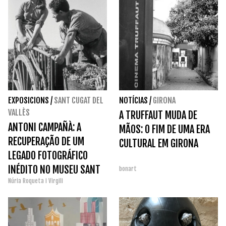
EXPOSICIONS
/
SANT CUGAT DEL
NOTÍCIAS
/
GIRONA
VALLÈS
A TRUFFAUT MUDA DE
ANTONI CAMPAÑÀ: A
MÃOS: O FIM DE UMA ERA
RECUPERAÇÃO DE UM
CULTURAL EM GIRONA
LEGADO FOTOGRÁFICO
INÉDITO NO MUSEU SANT
bonart
Núria Roqueta i Virgili
CUGAT