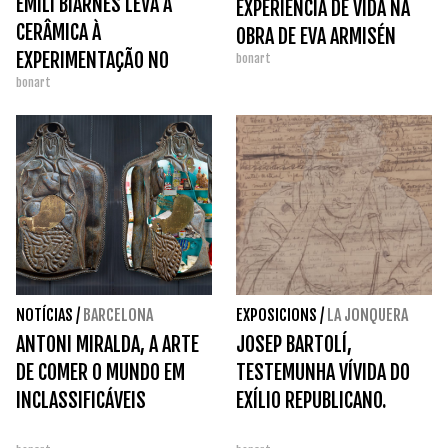
EMILI BIARNÈS LEVA A
EXPERIÊNCIA DE VIDA NA
CERÂMICA À
OBRA DE EVA ARMISÉN
EXPERIMENTAÇÃO NO
bonart
bonart
MUSEU DA TERRACOTA.
NOTÍCIAS
/
BARCELONA
EXPOSICIONS
/
LA JONQUERA
ANTONI MIRALDA, A ARTE
JOSEP BARTOLÍ,
DE COMER O MUNDO EM
TESTEMUNHA VÍVIDA DO
INCLASSIFICÁVEIS
EXÍLIO REPUBLICANO.