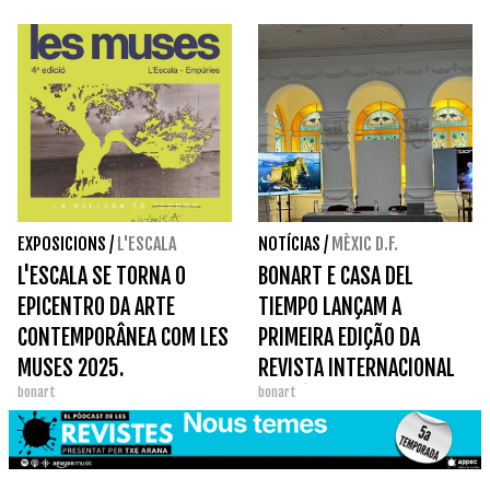
EXPOSICIONS
/
L'ESCALA
NOTÍCIAS
/
MÈXIC D.F.
L'ESCALA SE TORNA O
BONART E CASA DEL
EPICENTRO DA ARTE
TIEMPO LANÇAM A
CONTEMPORÂNEA COM LES
PRIMEIRA EDIÇÃO DA
MUSES 2025.
REVISTA INTERNACIONAL
bonart
bonart
NO MÉXICO.