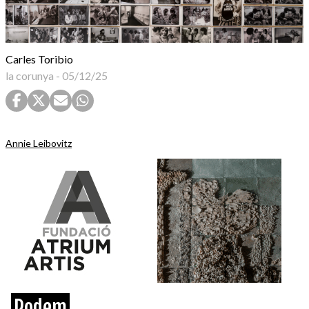
Carles Toribio
la corunya
-
05/12/25
Annie Leibovitz
Podem