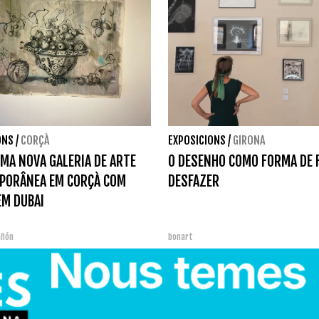
ONS
/
CORÇÀ
EXPOSICIONS
/
GIRONA
UMA NOVA GALERIA DE ARTE
O DESENHO COMO FORMA DE 
PORÂNEA EM CORÇÀ COM
DESFAZER
EM DUBAI
añón
bonart