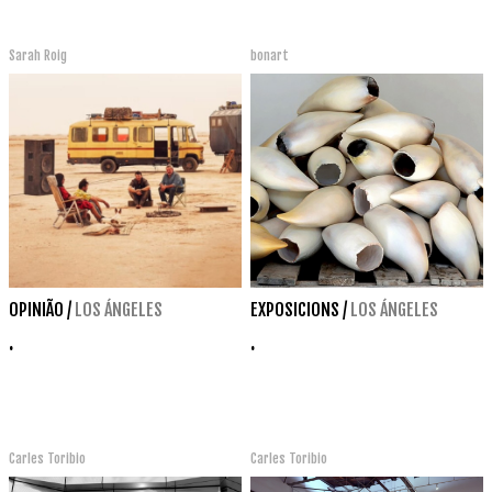
Sarah Roig
bonart
OPINIÃO
/
LOS ÁNGELES
EXPOSICIONS
/
LOS ÁNGELES
.
.
Carles Toribio
Carles Toribio