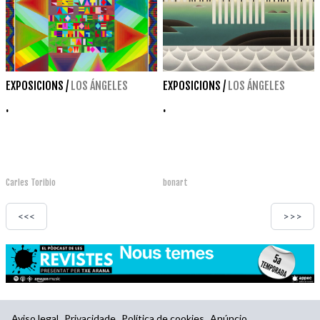
EXPOSICIONS
/
LOS ÁNGELES
EXPOSICIONS
/
LOS ÁNGELES
.
.
Carles Toribio
bonart
<<<
>>>
Aviso legal
Privacidade
Política de cookies
Anúncio