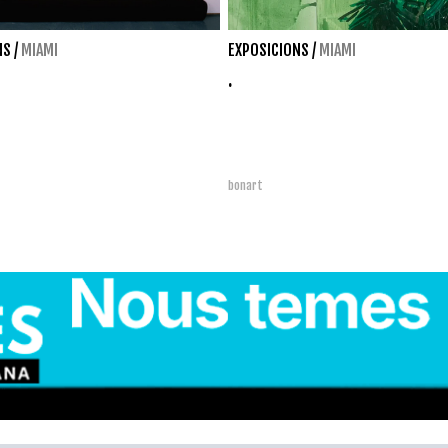
NS
/
MIAMI
EXPOSICIONS
/
MIAMI
.
o
bonart