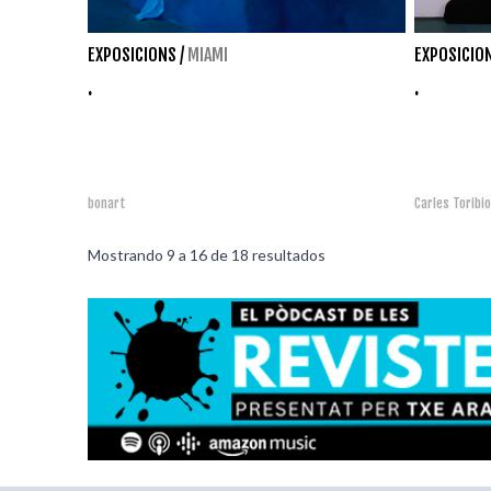
EXPOSICIONS
/
MIAMI
EXPOSICIO
.
.
bonart
Carles Toribi
Mostrando
9
a
16
de
18
resultados