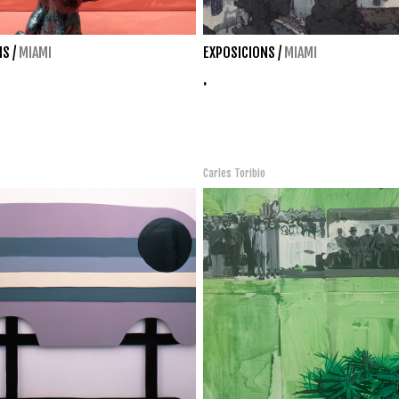
NS
/
MIAMI
EXPOSICIONS
/
MIAMI
.
Carles Toribio