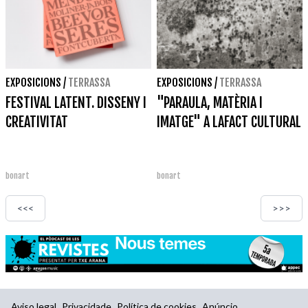
EXPOSICIONS
/
TERRASSA
EXPOSICIONS
/
TERRASSA
FESTIVAL LATENT. DISSENY I
"PARAULA, MATÈRIA I
CREATIVITAT
IMATGE" A LAFACT CULTURAL
bonart
bonart
<<<
>>>
Aviso legal
Privacidade
Política de cookies
Anúncio