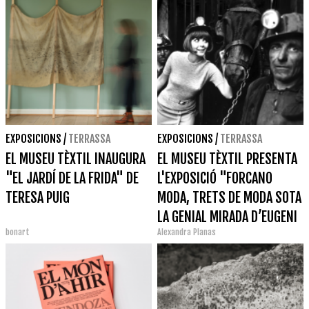
EXPOSICIONS
/
TERRASSA
EXPOSICIONS
/
TERRASSA
EL MUSEU TÈXTIL INAUGURA
EL MUSEU TÈXTIL PRESENTA
"EL JARDÍ DE LA FRIDA" DE
L'EXPOSICIÓ "FORCANO
TERESA PUIG
MODA, TRETS DE MODA SOTA
LA GENIAL MIRADA D’EUGENI
bonart
Alexandra Planas
FORCANO"