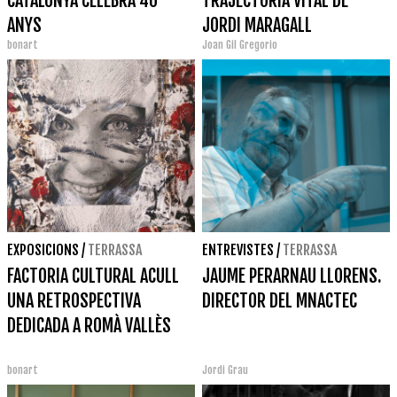
CATALUNYA CELEBRA 40
TRAJECTÒRIA VITAL DE
ANYS
JORDI MARAGALL
bonart
Joan Gil Gregorio
EXPOSICIONS
/
TERRASSA
ENTREVISTES
/
TERRASSA
FACTORIA CULTURAL ACULL
JAUME PERARNAU LLORENS.
UNA RETROSPECTIVA
DIRECTOR DEL MNACTEC
DEDICADA A ROMÀ VALLÈS
bonart
Jordi Grau