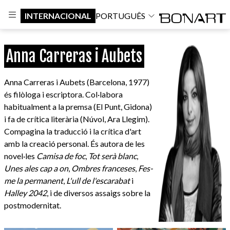
INTERNACIONAL
PORTUGUÊS
Anna Carreras i Aubets
Anna Carreras i Aubets (Barcelona, 1977)
és filòloga i escriptora. Col·labora
habitualment a la premsa (El Punt, Gidona)
i fa de crítica literària (Núvol, Ara Llegim).
Compagina la traducció i la crítica d'art
amb la creació personal. És autora de les
novel·les
Camisa de foc
,
Tot serà blanc
,
Unes ales cap a on
,
Ombres franceses
,
Fes-
me la permanent
,
L'ull de l'escarabat
i
Halley 2042
, i de diversos assaigs sobre la
postmodernitat.