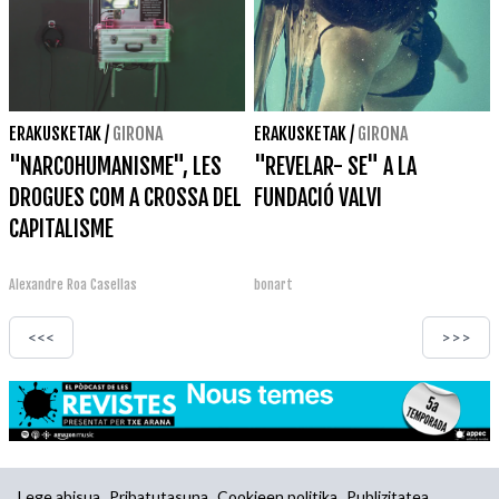
ERAKUSKETAK
/
GIRONA
ERAKUSKETAK
/
GIRONA
"NARCOHUMANISME", LES
"REVELAR- SE" A LA
DROGUES COM A CROSSA DEL
FUNDACIÓ VALVI
CAPITALISME
Alexandre Roa Casellas
bonart
<<<
>>>
Lege abisua
Pribatutasuna
Cookieen politika
Publizitatea