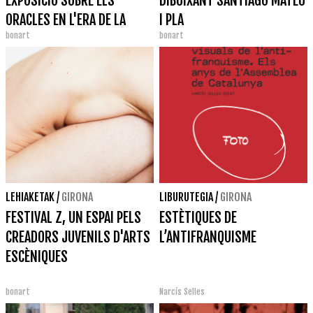
EXPOSICIÓ SOBRE ELS
DIBUIXANT SANTIAGO MATEU
ORACLES EN L'ERA DE LA
I PLA
bonart
bonart
INTEL·LIGÈNCIA ARTIFICIAL
LEHIAKETAK
/
GIRONA
LIBURUTEGIA
/
GIRONA
FESTIVAL Z, UN ESPAI PELS
ESTÈTIQUES DE
CREADORS JUVENILS D'ARTS
L’ANTIFRANQUISME
ESCÈNIQUES
bonart
Narcís Selles