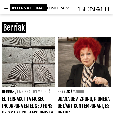
INTERNACIONAL
EUSKERA
Berriak
BERRIAK
/
LA BISBAL D'EMPORDÀ
BERRIAK
/
MADRID
EL TERRACOTTA MUSEU
JUANA DE AIZPURU, PIONERA
INCORPORA EN EL SEU FONS
DE L'ART CONTEMPORANI, ES