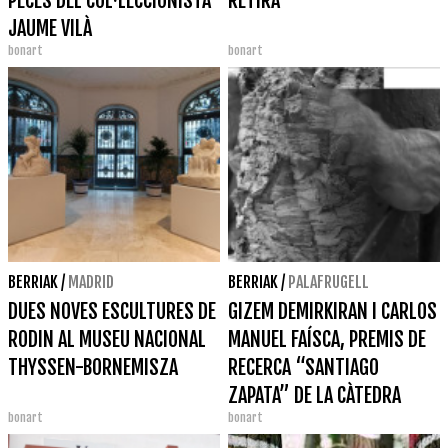
PECES DEL COL·LECCIONISTA
RETIRA
JAUME VILÀ
bonart
bonart
BERRIAK
/
MADRID
BERRIAK
/
PALAFRUGELL
DUES NOVES ESCULTURES DE
GIZEM DEMIRKIRAN I CARLOS
RODIN AL MUSEU NACIONAL
MANUEL FAÍSCA, PREMIS DE
THYSSEN-BORNEMISZA
RECERCA “SANTIAGO
ZAPATA” DE LA CÀTEDRA
bonart
bonart
D’ESTUDIS DEL SURO