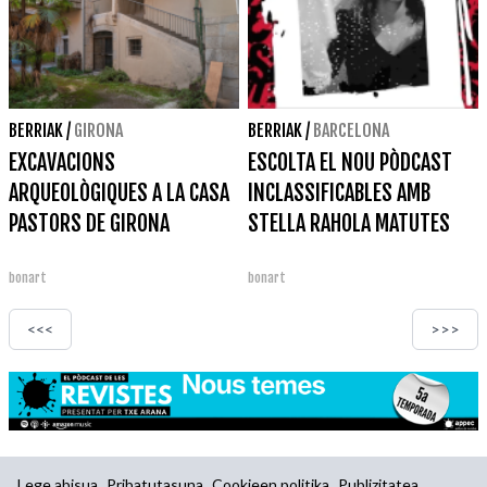
BERRIAK
/
GIRONA
BERRIAK
/
BARCELONA
EXCAVACIONS
ESCOLTA EL NOU PÒDCAST
ARQUEOLÒGIQUES A LA CASA
INCLASSIFICABLES AMB
PASTORS DE GIRONA
STELLA RAHOLA MATUTES
bonart
bonart
<<<
>>>
Lege abisua
Pribatutasuna
Cookieen politika
Publizitatea