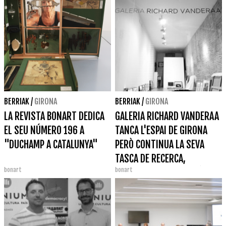
BERRIAK
/
GIRONA
BERRIAK
/
GIRONA
LA REVISTA BONART DEDICA
GALERIA RICHARD VANDERAA
EL SEU NÚMERO 196 A
TANCA L'ESPAI DE GIRONA
"DUCHAMP A CATALUNYA"
PERÒ CONTINUA LA SEVA
TASCA DE RECERCA,
bonart
bonart
COMPRAVENDA I GESTIÓ