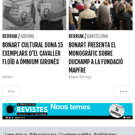
BERRIAK
/
GIRONA
BERRIAK
/
BARCELONA
BONART CULTURAL DONA 15
BONART PRESENTA EL
EXEMPLARS D’EL CAVALLER
MONOGRÀFIC SOBRE
FLOÏD A ÒMNIUM GIRONÈS
DUCHAMP A LA FUNDACIÓ
MAPFRE
bonart
Raquel Borrego
<<<
>>>
Lege abisua
Pribatutasuna
Cookieen politika
Publizitatea