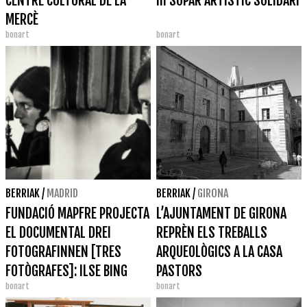
CENTRE CULTURAL DE LA
III SOPAR ARTÍSTIC SOLIDARI
MERCÈ
bonart
bonart
BERRIAK
/
MADRID
BERRIAK
/
GIRONA
FUNDACIÓ MAPFRE PROJECTA
L’AJUNTAMENT DE GIRONA
EL DOCUMENTAL DREI
REPRÈN ELS TREBALLS
FOTOGRAFINNEN [TRES
ARQUEOLÒGICS A LA CASA
FOTÒGRAFES]: ILSE BING
PASTORS
bonart
bonart