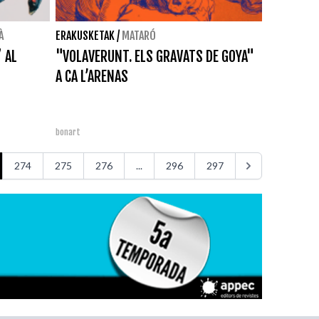
À
ERAKUSKETAK
/
MATARÓ
” AL
"VOLAVERUNT. ELS GRAVATS DE GOYA"
A CA L’ARENAS
bonart
274
275
276
...
296
297