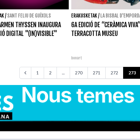
AK
/
SANT FELIU DE GUÍXOLS
ERAKUSKETAK
/
LA BISBAL D'EMPORD
CARMEN THYSSEN INAUGURA
6A EDICIÓ DE “CERÀMICA VIVA
IÓ DIGITAL "(IN)VISIBLE"
TERRACOTTA MUSEU
bonart
1
2
...
270
271
272
273