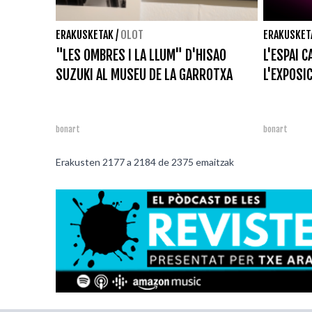
ERAKUSKETAK
/
OLOT
ERAKUSKET
"LES OMBRES I LA LLUM" D'HISAO
L'ESPAI 
SUZUKI AL MUSEU DE LA GARROTXA
L'EXPOSIC
bonart
bonart
Erakusten
2177
a
2184
de
2375
emaitzak