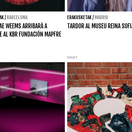
AK
/
BARCELONA
ERAKUSKETAK
/
MADRID
AE WEEMS ARRIBARÀ A
TARDOR AL MUSEU REINA SOFI
E AL KBR FUNDACIÓN MAPFRE
bonart