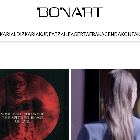
KARI
ALDIZKARIA
KUDEATZAILEA
GERTAERAK
AGENDA
KONTA