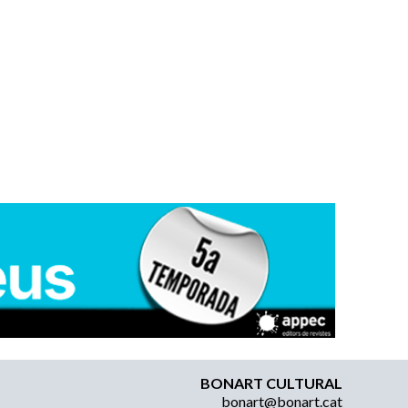
BONART CULTURAL
bonart@bonart.cat