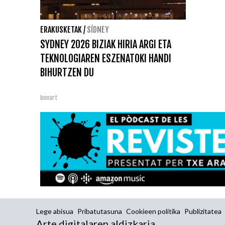
ERAKUSKETAK
/
SÍDNEY
SYDNEY 2026 BIZIAK HIRIA ARGI ETA
TEKNOLOGIAREN ESZENATOKI HANDI
BIHURTZEN DU
bonart
Lege abisua
Pribatutasuna
Cookieen politika
Publizitatea
Arte digitalaren aldizkaria